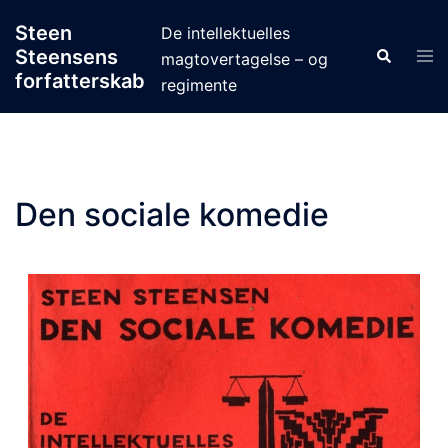
Skip
Steen
De intellektuelles
to
Steensens
Tog
Search
magtovertagelse – og
content
men
forfatterskab
regimente
Den sociale komedie