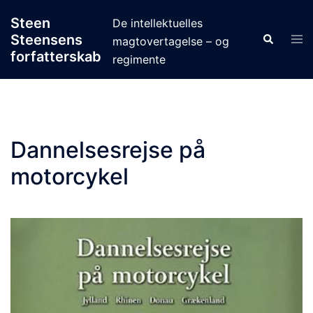
Skip
Steen
De intellektuelles
to
Steensens
Tog
Search
magtovertagelse – og
content
men
forfatterskab
regimente
Dannelsesrejse på
motorcykel